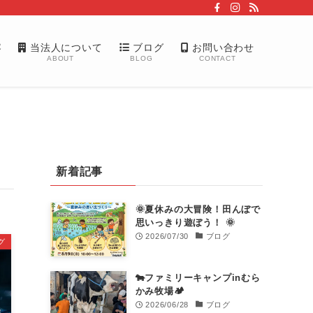
容
当法人について
ブログ
お問い合わせ
ABOUT
BLOG
CONTACT
新着記事
🌞夏休みの大冒険！田んぼで
思いっきり遊ぼう！ 🌞
2026/07/30
ブログ
グ
🐄ファミリーキャンプinむら
かみ牧場🏕️
2026/06/28
ブログ