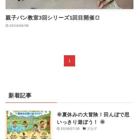
親子パン教室3回シリーズ1回目開催🍞
2024/06/09
1
新着記事
🌞夏休みの大冒険！田んぼで思
いっきり遊ぼう！ 🌞
2026/07/30
ブログ