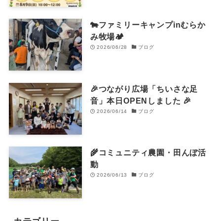
🐄ファミリーキャンプinむらか
み牧場🏕️
2026/06/28
ブログ
🎉つながり広場「ちいさな足
音」本日OPENしました 🎉
2026/06/14
ブログ
🌾コミュニティ農園・田んぼ活
動
2026/06/13
ブログ