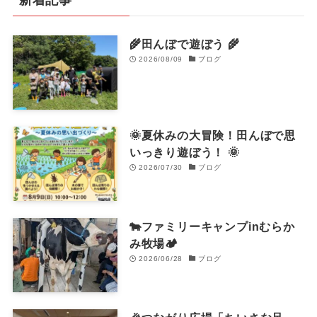
🌾田んぼで遊ぼう 🌾​
2026/08/09
ブログ
🌞夏休みの大冒険！田んぼで思
いっきり遊ぼう！ 🌞
2026/07/30
ブログ
🐄ファミリーキャンプinむらか
み牧場🏕️
2026/06/28
ブログ