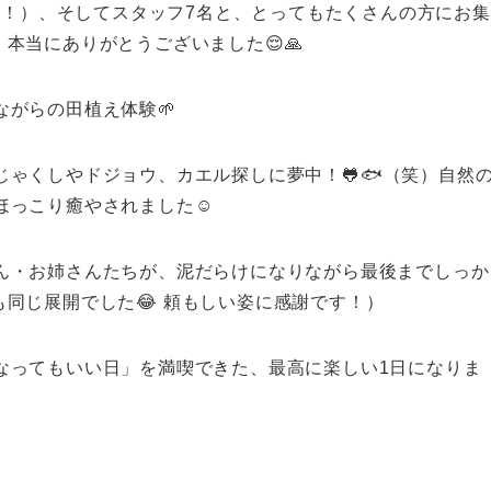
5名！）、そしてスタッフ7名と、とってもたくさんの方にお集
当にありがとうございました😌🙏​
がらの田植え体験🌱
ゃくしやドジョウ、カエル探しに夢中！🐸🐟（笑）自然
っこり癒やされました☺️
さん・お姉さんたちが、泥だらけになりながら最後までしっか
も同じ展開でした😂 頼もしい姿に感謝です！）
なってもいい日」を満喫できた、最高に楽しい1日になりま