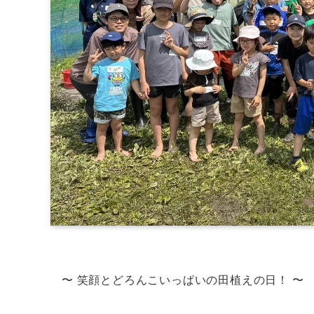
〜 笑顔とどろんこいっぱいの田植えの日！ 〜​