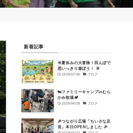
新着記事
🌞夏休みの大冒険！田んぼで
思いっきり遊ぼう！ 🌞
2026/07/30
ブログ
🐄ファミリーキャンプinむら
かみ牧場🏕️
2026/06/28
ブログ
🎉つながり広場「ちいさな足
音」本日OPENしました 🎉
2026/06/14
ブログ