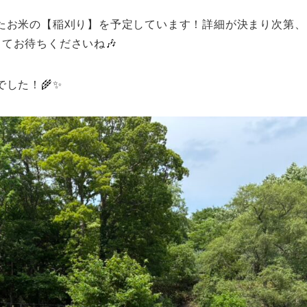
たお米の【稲刈り】を予定しています！詳細が決まり次第、
してお待ちくださいね🎶​
した！🌾✨